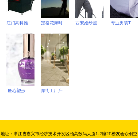
度测评与转
务
接指南
江门高科推
定格花海时
西安婚纱照
专业男装T
出新一代淋
光 2018杜
推荐 10家
恤拍摄服务
膜复膜机，
鹃花会3月
宝藏工作室
提升品牌形
打造更细腻
31日启幕，
信息汇总与
象的静物摄
的艺术薄膜
摄影师专属
摄影摄像服
影之道
效果
服务指南
务详解
匠心塑形·
厚街工厂产
光影成辉
品设备上门
——聚焦广
拍照 宇风
州专业摄影
传媒如何用
服务
专业摄影服
地址：浙江省嘉兴市经济技术开发区颐高数码大厦1-2幢2F楼友会众创空
务赋能企业