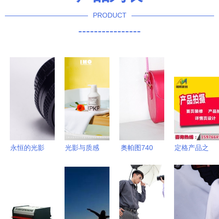
PRODUCT
----------------
永恒的光影
光影与质感
奥帕图740
定格产品之
猎手 美能
洗衣液产品
休闲通用包
美 深圳龙
达 MD
拍摄客片案
轻装出行的
华工厂专业
50/1.7 后期
例解析
摄影新选择
上门拍摄与
标准镜头深
静物摄影服