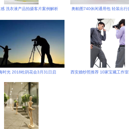
感 洗衣液产品拍摄客片案例解析
奥帕图740休闲通用包 轻装出
选择
时光 2018杜鹃花会3月31日启
西安婚纱照推荐 10家宝藏工作
幕，摄影师专属服务指南
与摄影摄像服务详解